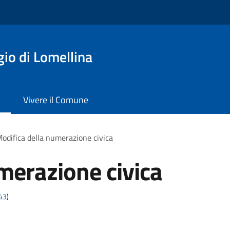
io di Lomellina
Vivere il Comune
odifica della numerazione civica
merazione civica
t43
)