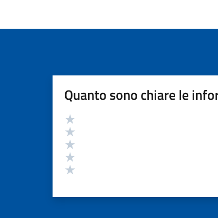
Quanto sono chiare le info
Valutazione
Valuta 5 stelle su 5
Valuta 4 stelle su 5
Valuta 3 stelle su 5
Valuta 2 stelle su 5
Valuta 1 stelle su 5