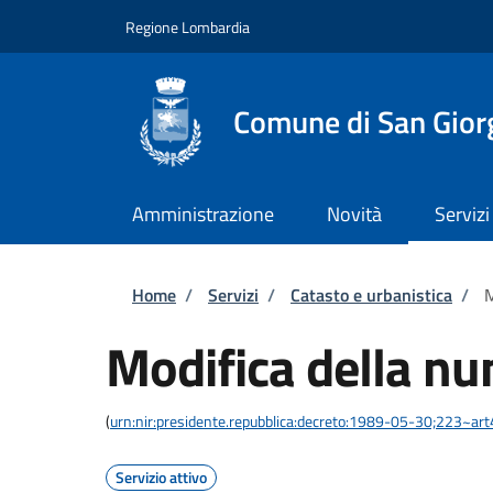
Salta al contenuto principale
Skip to footer content
Regione Lombardia
Comune di San Giorg
Amministrazione
Novità
Servizi
Briciole di pane
Home
/
Servizi
/
Catasto e urbanistica
/
M
Modifica della nu
(
urn:nir:presidente.repubblica:decreto:1989-05-30;223~ar
Servizio attivo