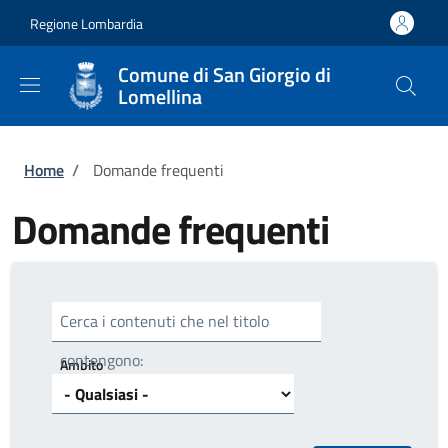
Salta al contenuto principale
Skip to footer content
Regione Lombardia
Comune di San Giorgio di
Lomellina
Briciole di pane
Home
/
Domande frequenti
Domande frequenti
Cerca i contenuti che nel titolo
contengono:
Ambito