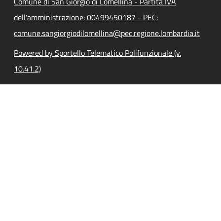
Comune di San Giorgio di Lomellina - Partita IVA
dell'amministrazione: 00499450187 - PEC:
comune.sangiorgiodilomellina@pec.regione.lombardia.it
Powered by Sportello Telematico Polifunzionale (v.
10.41.2)