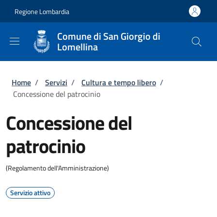
Salta al contenuto principale
Skip to footer content
Regione Lombardia
Comune di San Giorgio di
Lomellina
Briciole di pane
Home
/
Servizi
/
Cultura e tempo libero
/
Concessione del patrocinio
Concessione del
patrocinio
(Regolamento dell'Amministrazione)
Servizio attivo