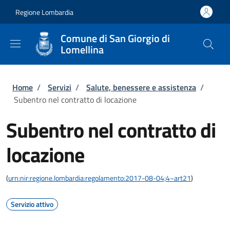
Salta al contenuto principale
Skip to footer content
Regione Lombardia
Comune di San Giorgio di
Lomellina
Briciole di pane
Home
/
Servizi
/
Salute, benessere e assistenza
/
Subentro nel contratto di locazione
Subentro nel contratto di
locazione
(
urn:nir:regione.lombardia:regolamento:2017-08-04;4~art21
)
Servizio attivo