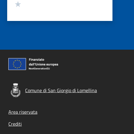
Valuta 1 stelle su 5
Comune di San Giorgio di Lomellina
Footer menu
Area riservata
Crediti