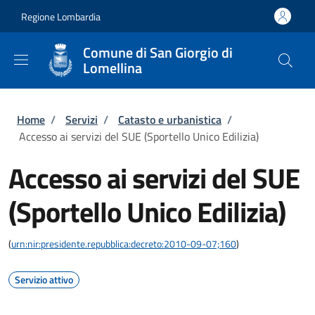
Salta al contenuto principale
Skip to footer content
Regione Lombardia
Comune di San Giorgio di
Lomellina
Briciole di pane
Home
/
Servizi
/
Catasto e urbanistica
/
Accesso ai servizi del SUE (Sportello Unico Edilizia)
Accesso ai servizi del SUE
(Sportello Unico Edilizia)
(
urn:nir:presidente.repubblica:decreto:2010-09-07;160
)
Servizio attivo