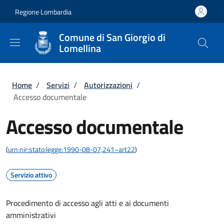
Salta al contenuto principale
Skip to footer content
Regione Lombardia
Comune di San Giorgio di
Lomellina
Briciole di pane
Home
/
Servizi
/
Autorizzazioni
/
Accesso documentale
Accesso documentale
(
urn:nir:stato:legge:1990-08-07;241~art22
)
Servizio attivo
Procedimento di accesso agli atti e ai documenti
amministrativi