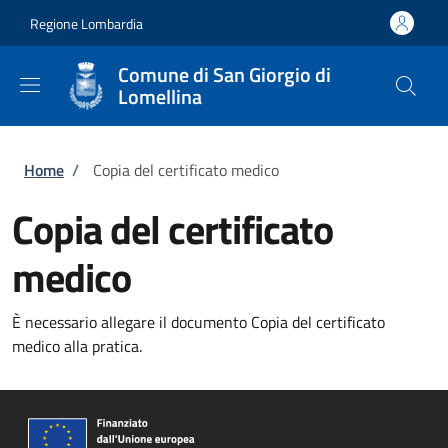
Salta al contenuto principale
Skip to footer content
Regione Lombardia
Comune di San Giorgio di
Lomellina
Briciole di pane
Home
/
Copia del certificato medico
Copia del certificato
medico
È necessario allegare il documento Copia del certificato
medico alla pratica.