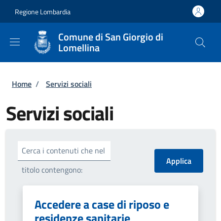
Salta al contenuto principale
Skip to footer content
Regione Lombardia
Comune di San Giorgio di
Lomellina
Briciole di pane
Home
/
Servizi sociali
Servizi sociali
Cerca i contenuti che nel
titolo contengono:
Accedere a case di riposo e
residenze sanitarie