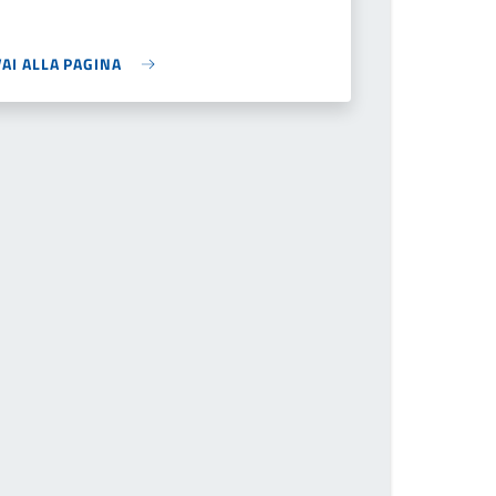
VAI ALLA PAGINA
ivi il numero della pagina a cui andare