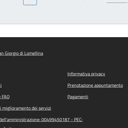
Pagina precedente
Pagina attuale
Pagina
Pagina
Pagina successiva
n Giorgio di Lomellina
Informativa privacy
i
Prenotazione appuntamento
e FAQ
Pagamenti
i miglioramento dei servizi
A dell'amministrazione: 00499450187 - PEC: