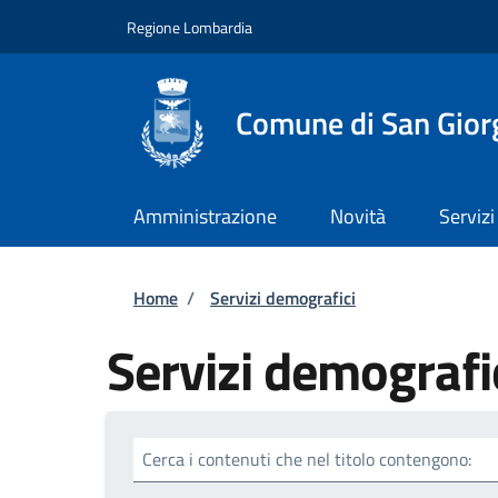
Salta al contenuto principale
Skip to footer content
Regione Lombardia
Comune di San Giorg
Amministrazione
Novità
Servizi
Briciole di pane
Home
/
Servizi demografici
Servizi demografi
Cerca i contenuti che nel titolo contengono: