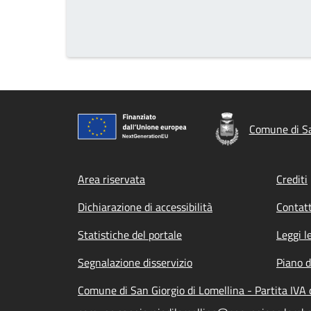
Comune di Sa
Footer menu
Area riservata
Crediti
Dichiarazione di accessibilità
Contatt
Statistiche del portale
Leggi l
Segnalazione disservizio
Piano d
Comune di San Giorgio di Lomellina - Partita IV